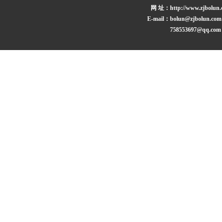
网 址：
http://www.zjbolun
E-mail：
bolun@zjbolun.com
758553697@qq.com